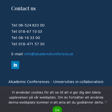
Contact us
Tel: 08-524 833 00
Tel: 018-67 10 03
Tel: 08-16 33 00
Tel: 018-471 57 30
E-mail:
info@akademikonferens.se
Akademic Conferences - Universities in collaboration:
Karolinska Institutet, SLU, Stockholm University and Uppsala
Vi använder cookies för att se till att vi ger dig den bästa
University.
Org. number: 202100-2817
upplevelsen på vår webbplats. Om du fortsätter att använda
English
denna webbplats kommer vi att anta att du godkänner detta.
Privacy policy
About the website
Swedish
Ok
Powered by
Invajo