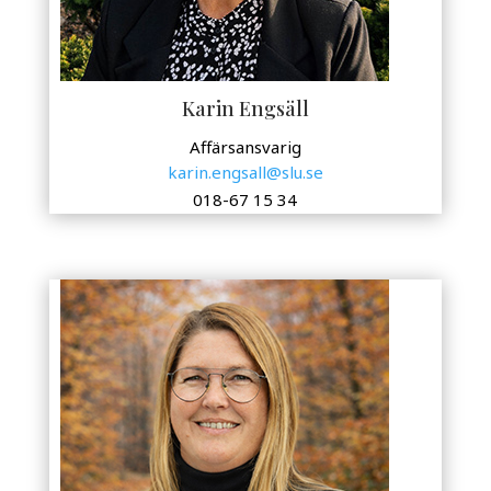
Karin Engsäll
Affärsansvarig
karin.engsall@slu.se
018-67 15 34