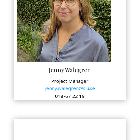
Jenny Walegren
Project Manager
jenny.walegren@slu.se
0
18-67 22 19